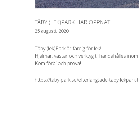
TÄBY (LEK)PARK HAR ÖPPNAT
25 augusti, 2020
Täby (lek)Park är färdig för lek!
Hjälmar, västar och verktyg tillhandahålles inom
Kom förbi och prova!
https://taby-park.se/efterlang
tade-taby-lekpark-